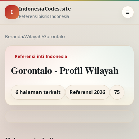
IndonesiaCodes.site
I
☰
Referensi bisnis Indonesia
Beranda
/
Wilayah
/
Gorontalo
Referensi inti Indonesia
Gorontalo - Profil Wilayah
6 halaman terkait
Referensi 2026
75