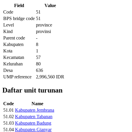
Field
Value
Code
51
BPS bridge code
51
Level
province
Kind
provinsi
Parent code
-
Kabupaten
8
Kota
1
Kecamatan
57
Kelurahan
80
Desa
636
UMP reference
2,996,560 IDR
Daftar unit turunan
Code
Name
51.01
Kabupaten Jembrana
51.02
Kabupaten Tabanan
51.03
Kabupaten Badung
51.04
Kabupaten Gianyar