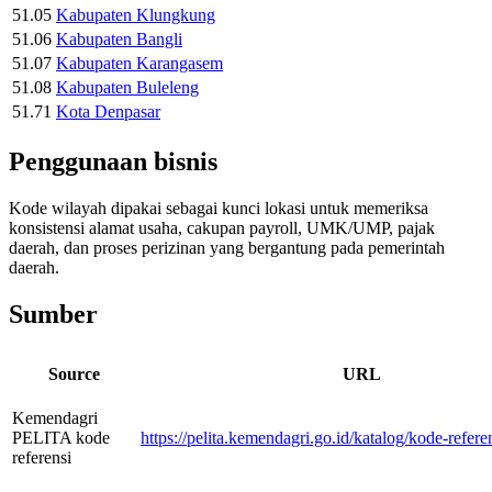
51.05
Kabupaten Klungkung
51.06
Kabupaten Bangli
51.07
Kabupaten Karangasem
51.08
Kabupaten Buleleng
51.71
Kota Denpasar
Penggunaan bisnis
Kode wilayah dipakai sebagai kunci lokasi untuk memeriksa
konsistensi alamat usaha, cakupan payroll, UMK/UMP, pajak
daerah, dan proses perizinan yang bergantung pada pemerintah
daerah.
Sumber
Source
URL
Kemendagri
PELITA kode
https://pelita.kemendagri.go.id/katalog/kode-refere
referensi