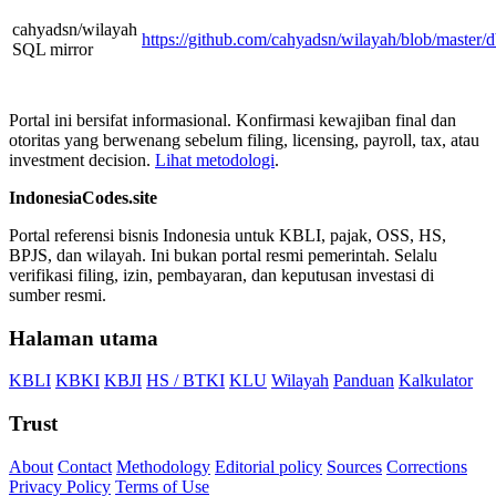
cahyadsn/wilayah
https://github.com/cahyadsn/wilayah/blob/master/d
SQL mirror
Portal ini bersifat informasional. Konfirmasi kewajiban final dan
otoritas yang berwenang sebelum filing, licensing, payroll, tax, atau
investment decision.
Lihat metodologi
.
IndonesiaCodes.site
Portal referensi bisnis Indonesia untuk KBLI, pajak, OSS, HS,
BPJS, dan wilayah. Ini bukan portal resmi pemerintah. Selalu
verifikasi filing, izin, pembayaran, dan keputusan investasi di
sumber resmi.
Halaman utama
KBLI
KBKI
KBJI
HS / BTKI
KLU
Wilayah
Panduan
Kalkulator
Trust
About
Contact
Methodology
Editorial policy
Sources
Corrections
Privacy Policy
Terms of Use