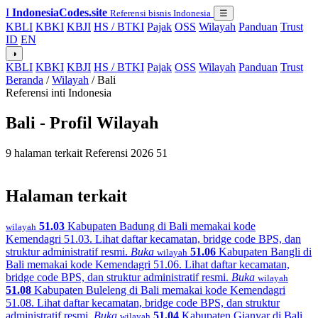
I
IndonesiaCodes.site
Referensi bisnis Indonesia
☰
KBLI
KBKI
KBJI
HS / BTKI
Pajak
OSS
Wilayah
Panduan
Trust
ID
EN
◑
KBLI
KBKI
KBJI
HS / BTKI
Pajak
OSS
Wilayah
Panduan
Trust
Beranda
/
Wilayah
/
Bali
Referensi inti Indonesia
Bali - Profil Wilayah
9 halaman terkait
Referensi 2026
51
Halaman terkait
51.03
Kabupaten Badung di Bali memakai kode
wilayah
Kemendagri 51.03. Lihat daftar kecamatan, bridge code BPS, dan
struktur administratif resmi.
Buka
51.06
Kabupaten Bangli di
wilayah
Bali memakai kode Kemendagri 51.06. Lihat daftar kecamatan,
bridge code BPS, dan struktur administratif resmi.
Buka
wilayah
51.08
Kabupaten Buleleng di Bali memakai kode Kemendagri
51.08. Lihat daftar kecamatan, bridge code BPS, dan struktur
administratif resmi.
Buka
51.04
Kabupaten Gianyar di Bali
wilayah