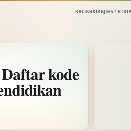
KBLI
KBKI
KBJI
HS / BTKI
P
 Daftar kode
endidikan