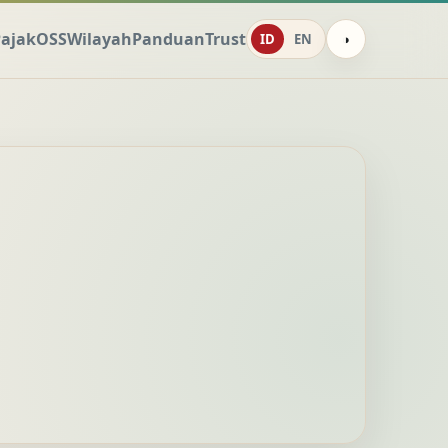
ajak
OSS
Wilayah
Panduan
Trust
ID
EN
◑